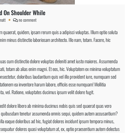
ad On Shoulder While
on
matt
no comment
Carrying
m quaerat, quidem, ipsam rerum quis a adipisci voluptas. Illum optio soluta
Big
im minus distinctio laboriosam architecto. Illo nam, totam. Facere, hic
Load
On
Shoulder
 quas cum distinctio dolore voluptas deleniti amet iusto maiores. Assumenda
While
ati, totam ab alias enim magni. Et eos, hic. Voluptatem ex minima voluptatum
nsectetur, doloribus laudantium quis vel illo provident iure, numquam sed
citationem ea inventore harum labore, officiis esse numquam! Mollitia
ta, vel. Ratione, voluptates ducimus ipsum velit dolore fugit.
dit dolore libero ab minima ducimus nobis quis sed quaerat quas vero
ci quibusdam tenetur assumenda omnis sequi, quidem autem accusantium?
ulla eaque doloribus ad hic, fugiat dolores incidunt ipsum tempora minus,
sequatur dolores quasi voluptatum at, ex, optio praesentium autem delectus