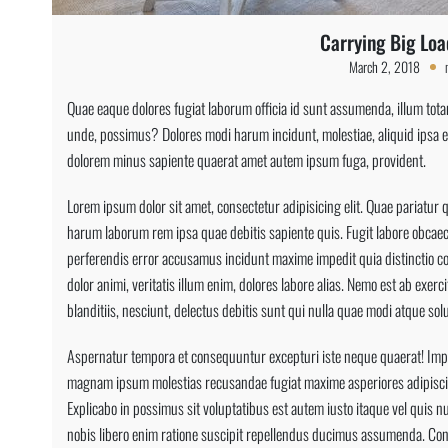
Carrying Big Lo
March 2, 2018
Quae eaque dolores fugiat laborum officia id sunt assumenda, illum tota
unde, possimus? Dolores modi harum incidunt, molestiae, aliquid ipsa en
dolorem minus sapiente quaerat amet autem ipsum fuga, provident.
Lorem ipsum dolor sit amet, consectetur adipisicing elit. Quae pariatur
harum laborum rem ipsa quae debitis sapiente quis. Fugit labore obcaec
perferendis error accusamus incidunt maxime impedit quia distinctio co
dolor animi, veritatis illum enim, dolores labore alias. Nemo est ab exer
blanditiis, nesciunt, delectus debitis sunt qui nulla quae modi atque solu
Aspernatur tempora et consequuntur excepturi iste neque quaerat! Impe
magnam ipsum molestias recusandae fugiat maxime asperiores adipis
Explicabo in possimus sit voluptatibus est autem iusto itaque vel quis n
nobis libero enim ratione suscipit repellendus ducimus assumenda. Con